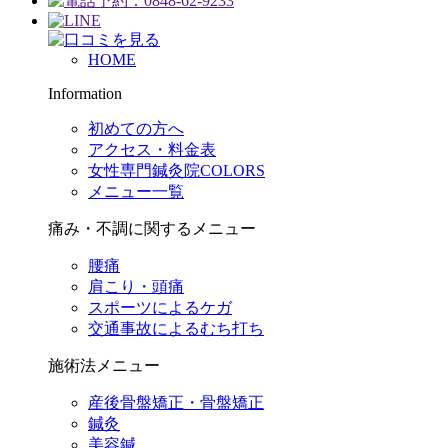
HOME
Information
初めての方へ
アクセス・料金表
女性専門鍼灸院COLORS
メニュー一覧
痛み・不調に関するメニュー
腰痛
肩こり・頭痛
スポーツによるケガ
交通事故によるむち打ち
施術法メニュー
産後骨盤矯正・骨盤矯正
鍼灸
美容鍼