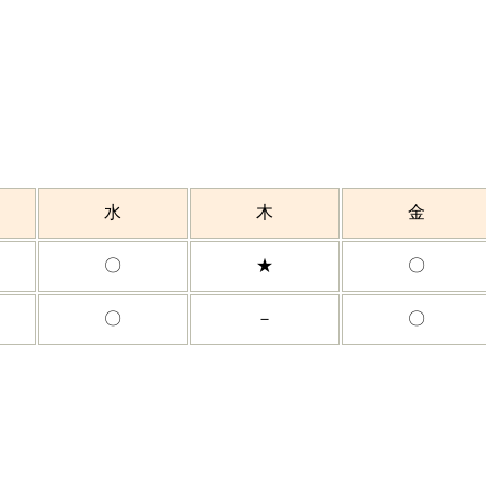
水
木
金
〇
★
〇
〇
－
〇